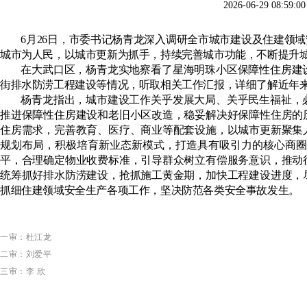
2026-06-29 0
6月26日，市委书记杨青龙深入调研全市城市建设及住建领
城市为人民，以城市更新为抓手，持续完善城市功能，不断提升
在大武口区，杨青龙实地察看了星海明珠小区保障性住房建
街排水防涝工程建设等情况，听取相关工作汇报，详细了解近年
杨青龙指出，城市建设工作关乎发展大局、关乎民生福祉，
推进保障性住房建设和老旧小区改造，稳妥解决好保障性住房的
住房需求，完善教育、医疗、商业等配套设施，以城市更新聚集
规划布局，积极培育新业态新模式，打造具有吸引力的核心商圈
平，合理确定物业收费标准，引导群众树立有偿服务意识，推动
统筹抓好排水防涝建设，抢抓施工黄金期，加快工程建设进度，
抓细住建领域安全生产各项工作，坚决防范各类安全事故发生。
一审：杜江龙
二审：刘爱平
三审：李
欣