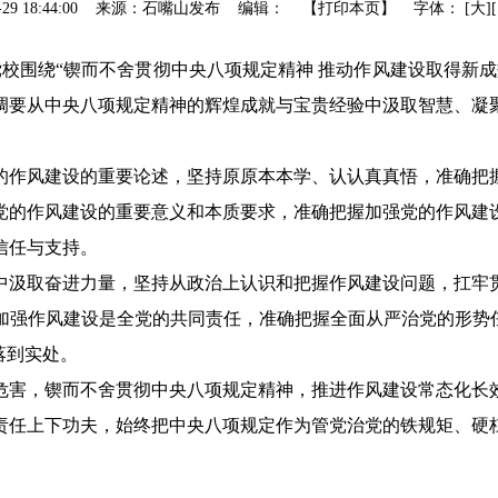
06-29 18:44:00 来源：石嘴山发布 编辑： 【
打印本页
】
字体：
[
大
]
党校围绕“锲而不舍贯彻中央八项规定精神 推动作风建设取得新
调要从中央八项规定精神的辉煌成就与宝贵经验中汲取智慧、凝
的作风建设的重要论述，坚持原原本本学、认认真真悟，准确把
党的作风建设的重要意义和本质要求，准确把握加强党的作风建
信任与支持。
中汲取奋进力量，坚持从政治上认识和把握作风建设问题，扛牢
加强作风建设是全党的共同责任，准确把握全面从严治党的形势
落到实处。
危害，锲而不舍贯彻中央八项规定精神，推进作风建设常态化长
责任上下功夫，始终把中央八项规定作为管党治党的铁规矩、硬