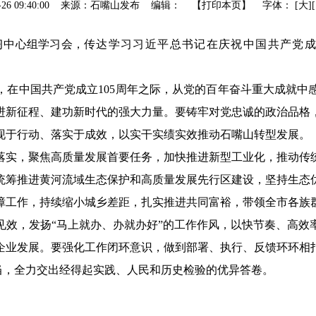
06-26 09:40:00 来源：石嘴山发布 编辑： 【
打印本页
】
字体：
[
大
]
习中心组学习会，
传达学习习近平总书记在庆祝中国共产党
，在中国共产党成立
105周年之际，从党的百年奋斗重大成就
进新征程、建功新时代的强大力量。要铸牢对党忠诚的政治品格
现于行动、落实于成效，以实干实绩实效推动石嘴山转型发展。
落实，聚焦高质量发展首要任务，加快推进新型工业化，推动传
统筹推进黄河流域生态保护和高质量发展先行区建设，坚持生态
障工作，持续缩小城乡差距，扎实推进共同富裕，带领全市各族
见效，发扬
“马上就办、办就办好”的工作作风，以快节奏、高
企业发展。要强化工作闭环意识，做到部署、执行、反馈环环相
担当，全力交出经得起实践、人民和历史检验的优异答卷。