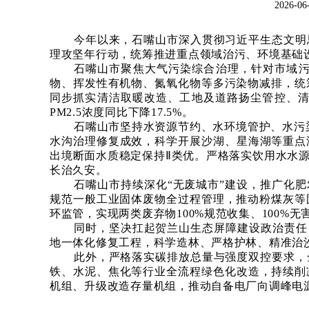
2026-
今年以来，石嘴山市深入贯彻习近平生态文明
理攻坚年行动，统筹推进重点领域治污、环境基础
石嘴山市聚焦大气污染综合治理，针对市域
物、挥发性有机物、氮氧化物等多污染物减排，统
同步抓实清洁取暖改造、工地及道路扬尘管控、清
PM2.5浓度同比下降17.5%。
石嘴山市坚持水资源节约、水环境管护、水污
水沟治理修复成效，科学开展沙湖、星海湖等重点
出境断面水质稳定保持Ⅱ类优。严格落实饮用水水
长治久安。
石嘴山市持续深化
“无废城市”建设，推广化
规范一般工业固体废物全过程管理，推动粉煤灰等
环监管，实现两类废弃物100%规范收集、100%无
同时，坚决扛起贺兰山生态屏障建设政治责任
地一体化修复工程，科学造林、严格护林、精准治沙
此外，严格落实碳排放总量与强度双控要求，
铁、水泥、焦化等行业全流程绿色化改造，持续削
机组、升级改造存量机组，推动自备电厂向调峰电源