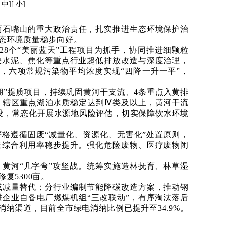
[
中
][
小
]
丽石嘴山的重大政治责任，扎实推进生态环境保护治
态环境质量稳步向好。
28个“美丽蓝天”工程项目为抓手，协同推进细颗粒
快水泥、焦化等重点行业超低排放改造与深度治理，
，六项常规污染物平均浓度实现“四降一升一平”，
河湖”提质项目，持续巩固黄河干支流、4条重点入黄排
，辖区重点湖泊水质稳定达到Ⅳ类及以上，黄河干流
设，常态化开展水源地风险评估，切实保障饮水环境
严格遵循固废“减量化、资源化、无害化”处置原则，
废综合利用率稳步提升。强化危险废物、医疗废物闭
、黄河“几字弯”攻坚战。统筹实施造林抚育、林草湿
复5300亩。
或减量替代；分行业编制节能降碳改造方案，推动钢
进企业自备电厂燃煤机组
“三改联动”，有序淘汰落后
纳渠道，目前全市绿电消纳比例已提升至34.9%。