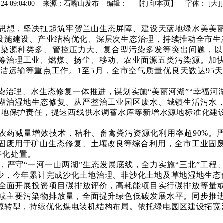
06-24 09:04:00 来源：石嘴山发布 编辑： 【
打印本页
】
字体：
[
大
]
思想，坚决扛起筑牢贺兰山生态屏障、建设天蓝地绿水美美
设施建设、产业结构优化、深层次生态治理，持续推动全市生
污染源种类多、管控压力大、复合型污染多发等突出问题，以
筹治理工业、燃煤、扬尘、移动、农业面源五类污染源。加
洁运输等重点工作。1至5月，全市空气质量优良天数达95天
染治理、水生态修复一体推进，谋划实施
“美丽河湖”“幸福
湖泊湿地生态修复。从严整治工业园区废水、城镇生活污水
源地保护责任，提速西线供水调蓄水库等新增水源地标准化建
肥农药减量增效技术，秸秆、畜禽粪污资源化利用率超90%。
固废用于矿山生态修复、土壤改良等综合利用，全市工业固
害化处置。
，严守
“一河一山两湖”生态发展底线，全力实施“三北”工程
，今年累计完成沙化土地治理、非沙化土地及草地湿地生态修
全面开展投资项目碳排放评价，高耗能项目实行碳排放等量
减主要污染物排放量，全面提升绿色低碳发展水平。同步推
转型，持续优化煤电装机结构布局。依托绿电园区建设拓宽消