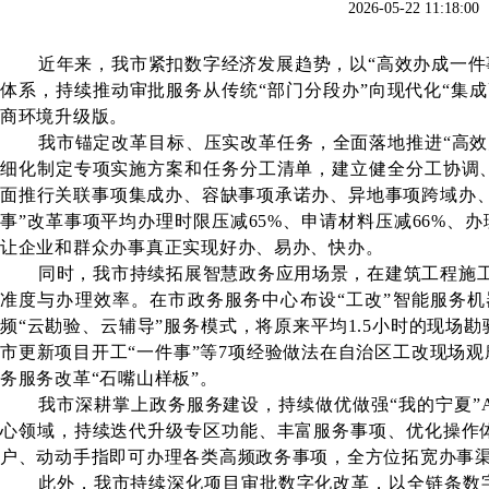
2026-05-22 1
近年来，我市紧扣数字经济发展趋势，以
“高效办成一
体系，持续推动审批服务从传统“部门分段办”向现代化“集
商环境升级版。
我市锚定改革目标、压实改革任务，全面落地推进
“高
细化制定专项实施方案和任务分工清单，建立健全分工协调
面推行关联事项集成办、容缺事项承诺办、异地事项跨域办
事”改革事项平均办理时限压减65%、申请材料压减66%、
让企业和群众办事真正实现好办、易办、快办。
同时，我市持续拓展智慧政务应用场景，在建筑工程施
准度与办理效率。在市政务服务中心布设“工改”智能服务
频“云勘验、云辅导”服务模式，将原来平均1.5小时的现场
市更新项目开工“一件事”等7项经验做法在自治区工改现场
务服务改革“石嘴山样板”。
我市深耕掌上政务服务建设，持续做优做强
“我的宁夏
心领域，持续迭代升级专区功能、丰富服务事项、优化操作
户、动动手指即可办理各类高频政务事项，全方位拓宽办事
此外，我市持续深化项目审批数字化改革，以全链条数